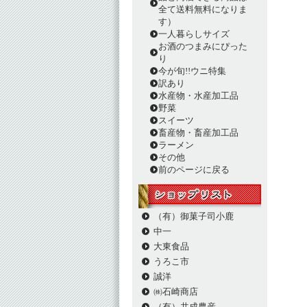
全て送料無料になりま
す）
一人暮らしサイズ
お酒のつまみにぴった
り
今が旬!!ウニ特集
訳あり
水産物・水産加工品
野菜
スイーツ
畜産物・畜産加工品
ラーメン
その他
前のページに戻る
（有）御菓子司小鹿
中一
大東食品
うろこ市
誠洋
㈱石崎商店
（有）共成農産