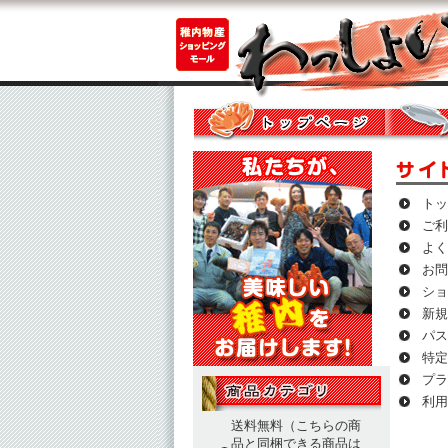
トッ
ご利
よく
お問
ショ
新規
パス
特定
プラ
利用
送料無料（こちらの商
品と同梱できる商品は