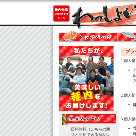
プライ
1.個人
2.個人
3.個人
送料無料（こちらの商
品と同梱できる商品は