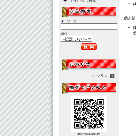
7.個人
キーワード
価格
もっと見る
http://wakkanai.tv/