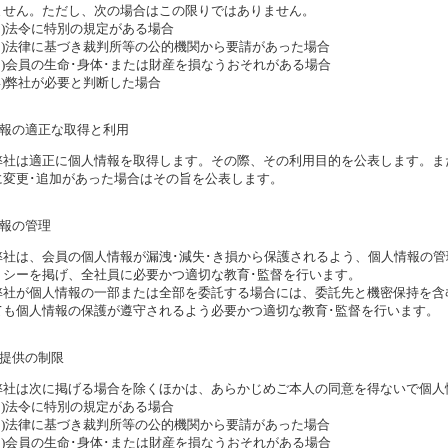
ません。ただし、次の場合はこの限りではありません。
(1)法令に特別の規定がある場合
(2)法律に基づき裁判所等の公的機関から要請があった場合
(3)会員の生命･身体･または財産を損なうおそれがある場合
(4)弊社が必要と判断した場合
情報の適正な取得と利用
弊社は適正に個人情報を取得します。その際、その利用目的を公表します。ま
に変更･追加があった場合はその旨を公表します。
情報の管理
弊社は、会員の個人情報が漏洩･減失･き損から保護されるよう、個人情報の管
リシーを掲げ、全社員に必要かつ適切な教育･監督を行います。
弊社が個人情報の一部または全部を委託する場合には、委託先と機密保持を含
ても個人情報の保護が遵守されるよう必要かつ適切な教育･監督を行います。
者提供の制限
弊社は次に掲げる場合を除くほかは、あらかじめご本人の同意を得ないで個人
(1)法令に特別の規定がある場合
(2)法律に基づき裁判所等の公的機関から要請があった場合
(3)会員の生命･身体･または財産を損なうおそれがある場合