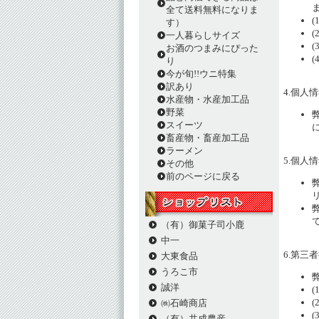
全て送料無料になりま
す）
一人暮らしサイズ
お酒のつまみにぴった
り
今が旬!!ウニ特集
訳あり
4.個人
水産物・水産加工品
野菜
スイーツ
畜産物・畜産加工品
ラーメン
5.個人
その他
前のページに戻る
（有）御菓子司小鹿
中一
6.第三
大東食品
うろこ市
誠洋
㈱石崎商店
（有）共成農産