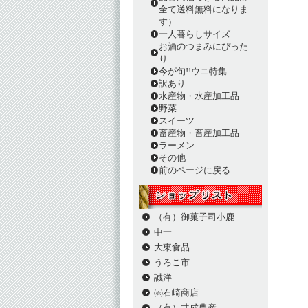
全て送料無料になりま
す）
一人暮らしサイズ
お酒のつまみにぴった
り
今が旬!!ウニ特集
訳あり
水産物・水産加工品
野菜
スイーツ
畜産物・畜産加工品
ラーメン
その他
前のページに戻る
（有）御菓子司小鹿
中一
大東食品
うろこ市
誠洋
㈱石崎商店
（有）共成農産