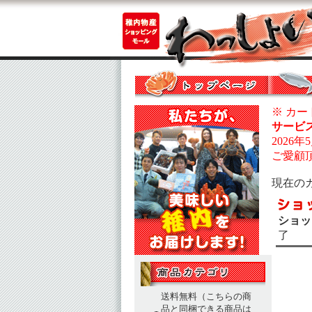
※ カ
サービ
2026
ご愛顧
現在の
ショッ
了
送料無料（こちらの商
品と同梱できる商品は