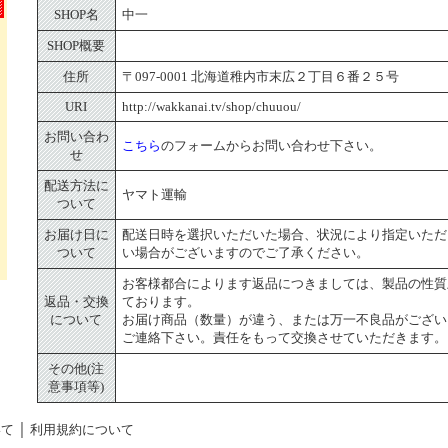
SHOP名
中一
SHOP概要
住所
〒097-0001 北海道稚内市末広２丁目６番２５号
URI
http://wakkanai.tv/shop/chuuou/
お問い合わ
こちら
のフォームからお問い合わせ下さい。
せ
配送方法に
ヤマト運輸
ついて
お届け日に
配送日時を選択いただいた場合、状況により指定いただ
ついて
い場合がございますのでご了承ください。
お客様都合によります返品につきましては、製品の性質
返品・交換
ております。
について
お届け商品（数量）が違う、または万一不良品がござい
ご連絡下さい。責任をもって交換させていただきます。
その他(注
意事項等)
｜
いて
利用規約について