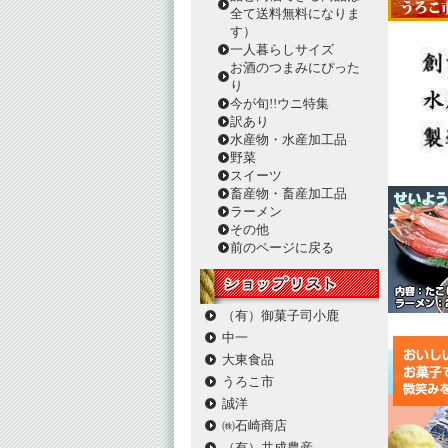
全て送料無料になりま
す）
一人暮らしサイズ
お酒のつまみにぴった
り
今が旬!!ウニ特集
訳あり
水産物・水産加工品
野菜
スイーツ
畜産物・畜産加工品
ラーメン
その他
前のページに戻る
（有）御菓子司小鹿
中一
大東食品
うろこ市
誠洋
㈱石崎商店
（有）共成農産