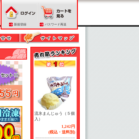
新規登録
パスワード再送
流氷まんじゅう（５個
入）
1,242円
(税込・送料別)