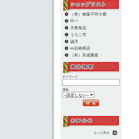
（有）御菓子司小鹿
中一
大東食品
うろこ市
誠洋
㈱石崎商店
（有）共成農産
キーワード
価格
もっと見る