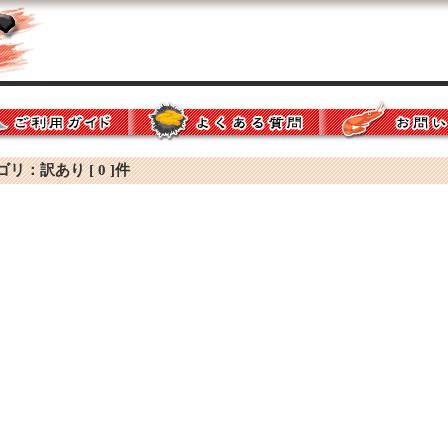
：訳あり [ 0 ]件