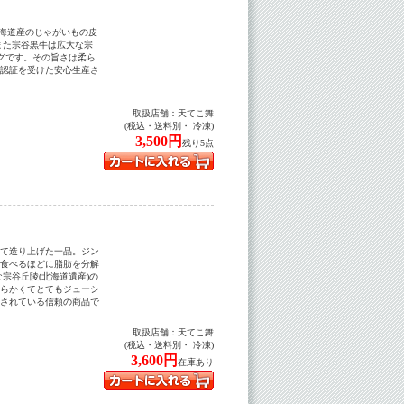
北海道産のじゃがいもの皮
また宗谷黒牛は広大な宗
グです。その旨さは柔ら
認証を受けた安心生産さ
取扱店舗：
天てこ舞
(税込・送料別・ 冷凍)
3,500円
残り5点
て造り上げた一品。ジン
食べるほどに脂肪を分解
宗谷丘陵(北海道遺産)の
らかくてとてもジューシ
されている信頼の商品で
取扱店舗：
天てこ舞
(税込・送料別・ 冷凍)
3,600円
在庫あり