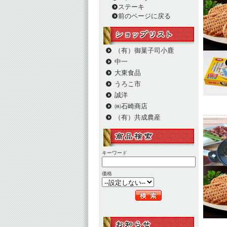
ステーキ
前のページに戻る
（有）御菓子司小鹿
中一
大東食品
うろこ市
誠洋
㈱石崎商店
（有）共成農産
キーワード
価格