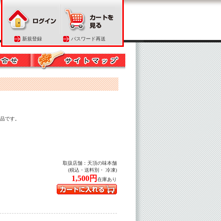
新規登録
パスワード再送
品です。
取扱店舗：
天頂の味本舗
(税込・送料別・ 冷凍)
1,500円
在庫あり