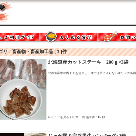
リ：畜産物・畜産加工品 [ 3 ]件
北海道産カットステーキ 200ｇ×3袋
北海道産牛の内モモを使用し、他では手に入らないオリジナル商
レビューを見る [ 0 ]件 総合評価[ 115 ]pt
じゃが豚＆宗谷黒牛ハンバーグ×2箱