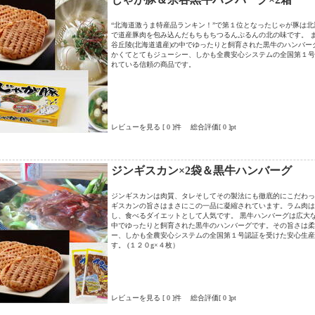
“北海道激うま特産品ランキン！”で第１位となったじゃが豚は
で道産豚肉を包み込んだもちもちつるんぷるんの北の味です。 
谷丘陵(北海道遺産)の中でゆったりと飼育された黒牛のハンバー
かくてとてもジューシー、しかも全農安心システムの全国第１号
れている信頼の商品です。
レビューを見る [ 0 ]件 総合評価[ 0 ]pt
ジンギスカン×2袋＆黒牛ハンバーグ
ジンギスカンは肉質、タレそしてその製法にも徹底的にこだわっ
ギスカンの旨さはまさにこの一品に凝縮されています。ラム肉は
し、食べるダイエットとして人気です。 黒牛ハンバーグは広大な
中でゆったりと飼育された黒牛のハンバーグです。その旨さは柔
ー、しかも全農安心システムの全国第１号認証を受けた安心生産
す。 (１２０g×４枚）
レビューを見る [ 0 ]件 総合評価[ 0 ]pt